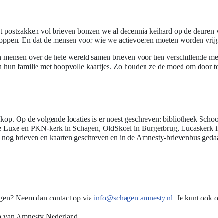
t postzakken vol brieven bonzen we al decennia keihard op de deuren 
oppen. En dat de mensen voor wie we actievoeren moeten worden vrijg
n mensen over de hele wereld samen brieven voor tien verschillende m
n hun familie met hoopvolle kaartjes. Zo houden ze de moed om door t
op. Op de volgende locaties is er noest geschreven: bibliotheek Schoo
de Luxe en PKN-kerk in Schagen, OldSkoel in Burgerbrug, Lucaskerk i
 nog brieven en kaarten geschreven en in de Amnesty-brievenbus geda
angen? Neem dan contact op via
info@schagen.amnesty.nl
. Je kunt ook 
a van Amnesty Nederland.