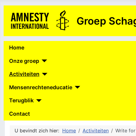
Groep Schag
Home
Onze groep
Activiteiten
Mensenrechteneducatie
Terugblik
Contact
U bevindt zich hier:
Home
Activiteiten
Write for