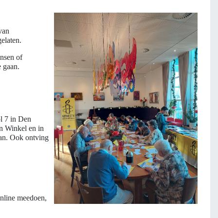
van
elaten.
ensen of
e gaan.
l 7 in Den
n Winkel en in
an. Ook ontving
online meedoen,