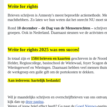
Write for rights
Brieven schrijven is Amnesty's meest beproefde actiemethode. Me
machthebbers. Zo laten we hun weten dat het onrecht NU moet st
Rond
10 december – de Dag van de Mensenrechten –
schrijve
groepen. Ook in Nederland. Daarnaast steunen we de activisten e
Write for rights 2025 was een succes!
In totaal zijn er
1584 brieven en kaarten
geschreven in de Noordk
Helder, Regiuscollege, basisschool de Wielewaal, foyer Scagon 
Wieringerwerf en Wieringen. Daarnaast hebben veel mensen thuis
de werkgroep een gulle gift om de portokosten te dekken.
Aan iedereen: hartelijk bedankt!
Wil je maandelijks schrijven en overschrijfbrieven van ons ontv
kijk dan op
deze pagina
.
Weten of jouw brief effect heeft? Ga naar de
Goed Nieuws
-pagin